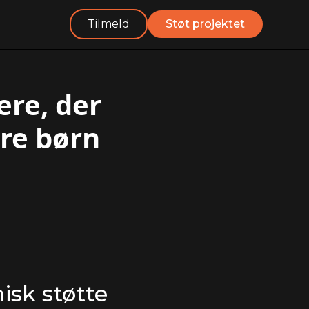
Tilmeld
Støt projektet
ere, der
ere børn
isk støtte