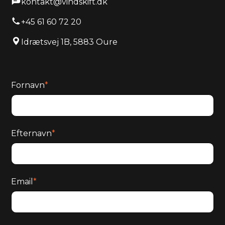
kontakt@vindskift.dk
+45 61 60 72 20
Idrætsvej 1B, 5883 Oure
Fornavn
*
Efternavn
*
Email
*