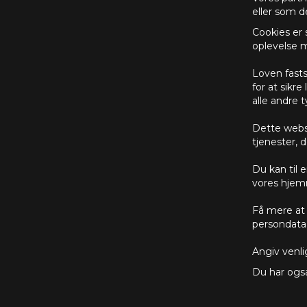
eller som d
Cookies er 
oplevelse m
Loven fasts
for at sikr
alle andre 
Dette webst
tjenester, d
Du kan til 
vores hjem
Få mere at 
persondata
Angiv venli
Du har også