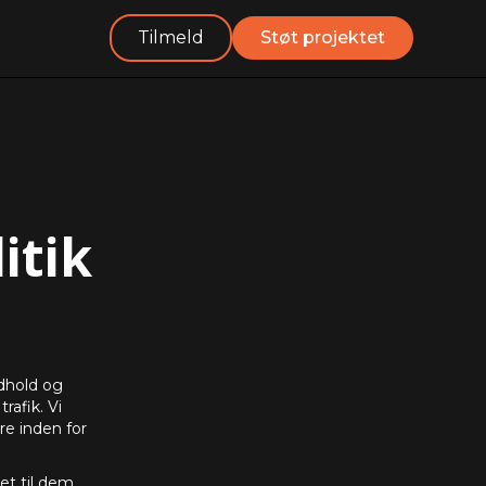
Tilmeld
Støt projektet
itik
ndhold og
rafik. Vi
e inden for
t til dem,