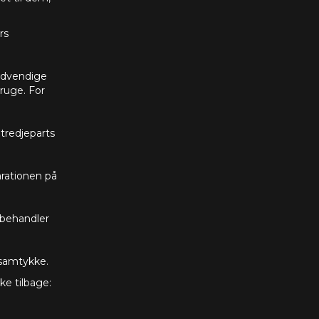
rs
nødvendige
bruge. For
tredjeparts
arationen på
 behandler
 samtykke.
ke tilbage: