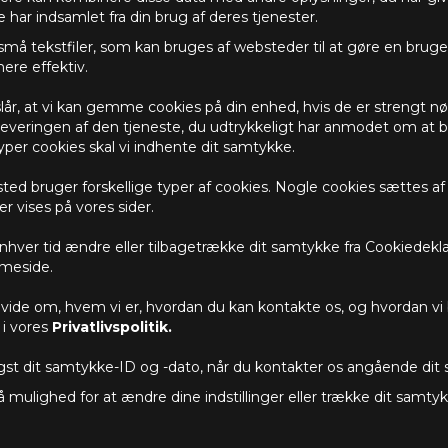
e har indsamlet fra din brug af deres tjenester.
små tekstfiler, som kan bruges af websteder til at gøre en bruge
ere effektiv.
lår, at vi kan gemme cookies på din enhed, hvis de er strengt 
e leveringen af den tjeneste, du udtrykkeligt har anmodet om at 
typer cookies skal vi indhente dit samtykke.
ed bruger forskellige typer af cookies. Nogle cookies sættes af 
er vises på vores sider.
enhver tid ændre eller tilbagetrække dit samtykke fra Cookiedekl
meside.
vide om, hvem vi er, hvordan du kan kontakte os, og hvordan vi
 i vores
Privatlivspolitik.
gst dit samtykke-ID og -dato, når du kontakter os angående dit
 mulighed for at ændre dine indstillinger eller trække dit samtyk