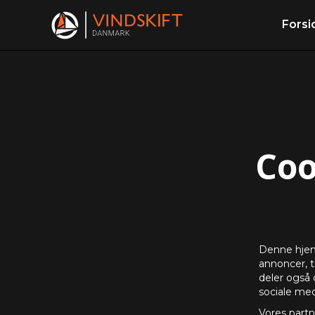
Forsi
Coo
Denne hjemm
annoncer, ti
deler også
sociale med
Vores partn